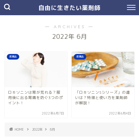
自由に生きたい薬剤師
― ARCHIVES ―
2022年 6月
医薬品
医薬品
ロキソニンは胃が荒れる？服
「ロキソニンSシリーズ」の違
用後に出る胃痛を防ぐ3つのポ
いは？特徴と使い方を薬剤師
イント！
が解説！
2022年6月7日
2022年6月4日
HOME
2022年
6月